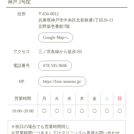
神戸 2号院
住所
〒650-0012
兵庫県神戸市中央区北長狭通1丁目20-13
北野坂壱番館7階
Google Mapへ
アクセス
三ノ宮各線から徒歩3分
電話番号
078-595-9606
HP
https://four-seasons.jp/
営業時間
月
火
水
木
金
土
日
10:00~20:00
◯
◯
◯
◯
◯
◯
◯
※祝日の場合でも営業時間同じ
※営業時間につきましてはクリニックへ直接お問い合わせ