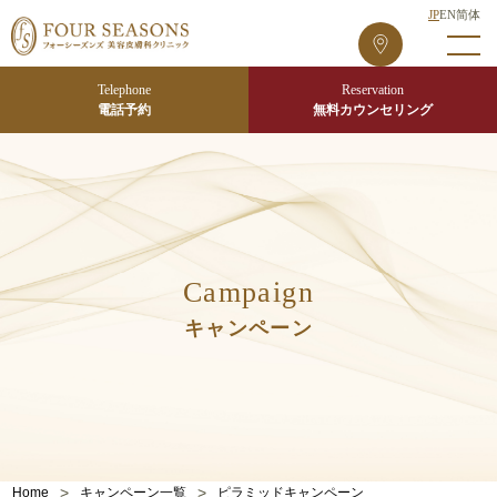
JP
EN
简体
フ
ォ
ー
Telephone
Reservation
シ
電話予約
無料カウンセリング
ー
ズ
ン
ズ
東
京
Campaign
院
キャンペーン
>
>
Home
キャンペーン一覧
ピラミッドキャンペーン