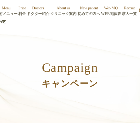
Menu
Price
Doctors
About us
New patient
Web MQ
Recruit
術メニュー
料金
ドクター紹介
クリニック案内
初めての方へ
WEB問診票
求人一覧
竹芝
Campaign
キャンペーン