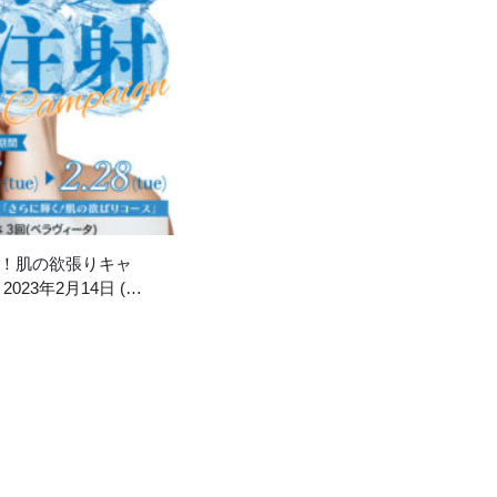
く！肌の欲張りキャ
23年2月14日 (
 火 ) 概要 ベビースキン
果を出し、PRP皮