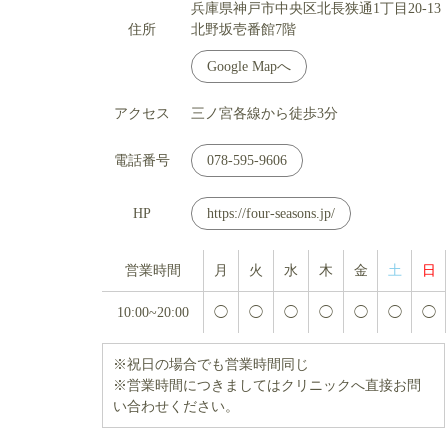
兵庫県神戸市中央区北長狭通1丁目20-13
住所
北野坂壱番館7階
Google Mapへ
アクセス
三ノ宮各線から徒歩3分
電話番号
078-595-9606
HP
https://four-seasons.jp/
営業時間
月
火
水
木
金
土
日
10:00~20:00
◯
◯
◯
◯
◯
◯
◯
※祝日の場合でも営業時間同じ
※営業時間につきましてはクリニックへ直接お問
い合わせください。