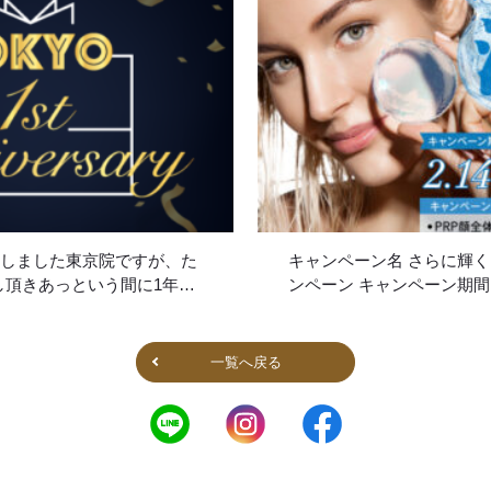
院致しました東京院ですが、た
キャンペーン名 さらに輝
し頂きあっという間に1年が
ンペーン キャンペーン期間 20
京院でも、私たちが大切にし
火 ) ～ 2023年2月28日 (
よりそった美容医療」をお届
で小じわやたるみにすぐ効
より多くの皆様へお届けでき
膚再生療法で長期的 […]
一覧へ戻る