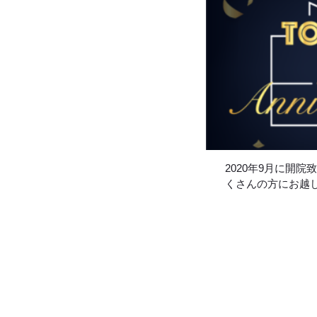
2020年9月に開
くさんの方にお越
経ちました。 東
ている「患者様に
けし、美の感動を
ますよ […]