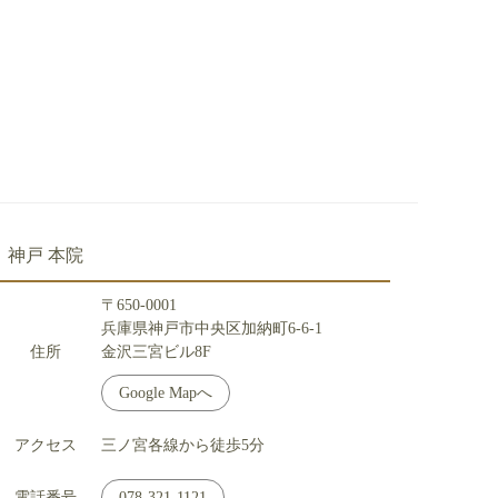
神戸 本院
〒650-0001
兵庫県神戸市中央区加納町6-6-1
住所
金沢三宮ビル8F
Google Mapへ
アクセス
三ノ宮各線から徒歩5分
電話番号
078-321-1121