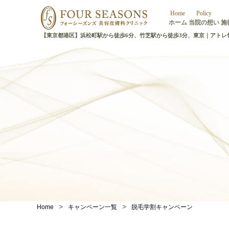
フ
Home
Policy
ホーム
当院の想い
施
ォ
ー
【東京都港区】浜松町駅から徒歩6分、竹芝駅から徒歩3分、東京｜アトレ
シ
ー
ズ
ン
ズ
東
京
院
>
>
Home
キャンペーン一覧
脱毛学割キャンペーン