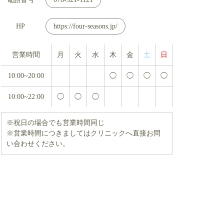
HP
https://four-seasons.jp/
営業時間
月
火
水
木
金
土
日
10:00~20:00
◯
◯
◯
◯
10:00~22:00
◯
◯
◯
※祝日の場合でも営業時間同じ
※営業時間につきましてはクリニックへ直接お問
い合わせください。