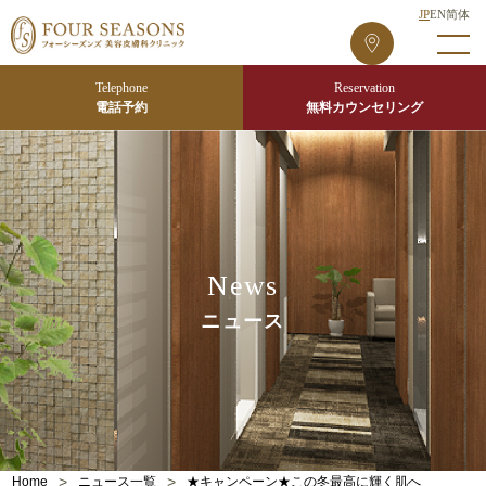
JP
EN
简体
フ
ォ
ー
Telephone
Reservation
シ
電話予約
無料カウンセリング
ー
ズ
ン
ズ
東
京
News
院
ニュース
>
>
Home
ニュース一覧
★キャンペーン★この冬最高に輝く肌へ