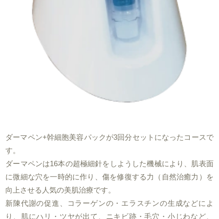
ダーマペン+幹細胞美容パックが3回分セットになったコースで
す。
ダーマペンは16本の超極細針をしようした機械により、肌表面
に微細な穴を一時的に作り、傷を修復する力（自然治癒力）を
向上させる人気の美肌治療です。
新陳代謝の促進、コラーゲンの・エラスチンの生成などによ
り、肌にハリ・ツヤが出て、ニキビ跡・毛穴・小じわなど、