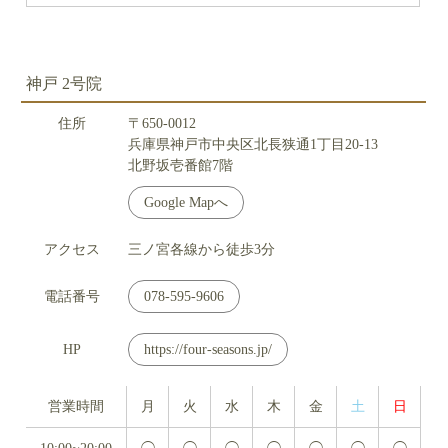
神戸 2号院
住所
〒650-0012
兵庫県神戸市中央区北長狭通1丁目20-13
北野坂壱番館7階
Google Mapへ
アクセス
三ノ宮各線から徒歩3分
電話番号
078-595-9606
HP
https://four-seasons.jp/
営業時間
月
火
水
木
金
土
日