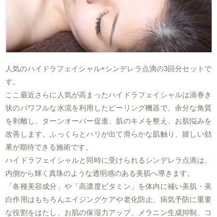
人気のハイドラフェイシャル+シンデレラ点滴の3回分セットで
す。
ここ最近さらに人気が高まったハイドラフェイシャルは渦巻き
状のパワフルな水流を利用したピーリング機器で、余分な角質
を剥離し、ターンオーバー促進、肌のキメを整え、お肌悩みを
改善します。ふっくらとハリが出て滑らかな肌触り、嬉しい効
果が期待できる施術です。
ハイドラフェイシャルと同時に受けられるシンデレラ点滴は、
内側から輝く真珠のような透明感のある美肌へ導きます。
「各種美容成分」や「高濃度ビタミン」を体内に補い美肌・美
白作用はもちろんエイジングケアや老化防止、病気予防に重要
な役割をはたし、お肌の保湿力アップ、メラニン生成抑制、コ