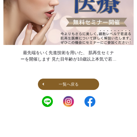
最先端をいく先進技術を用いた、 肌再生セミナ
ーを開催します 見た目年齢が10歳以上本気で若返
りたい方必見！ 先進技術を用いた肌再生療法によ
りシワ、タルミ、毛穴、ニキビ跡などの根本治療
を行うフォーシーズンズ美 […]
一覧へ戻る