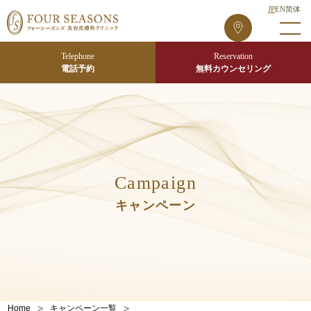
JP
EN
简体
フ
ォ
ー
Telephone
Reservation
シ
電話予約
無料カウンセリング
ー
ズ
ン
ズ
東
京
Campaign
院
キャンペーン
>
>
Home
キャンペーン一覧