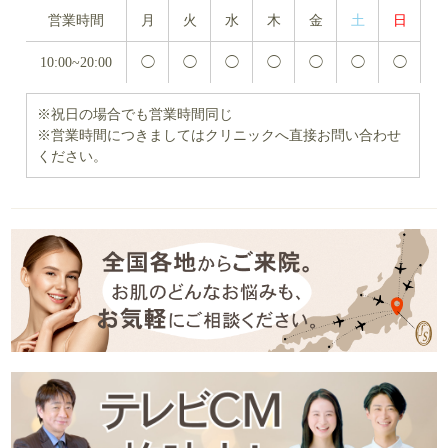
営業時間
月
火
水
木
金
土
日
10:00~20:00
◯
◯
◯
◯
◯
◯
◯
※祝日の場合でも営業時間同じ
※営業時間につきましてはクリニックへ直接お問い合わせ
ください。