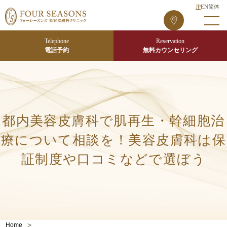
JP
EN
简体
フ
ォ
ー
Telephone
Reservation
シ
電話予約
無料カウンセリング
ー
ズ
ン
ズ
東
都内美容皮膚科で肌再生・幹細胞治
京
院
療について相談を！美容皮膚科は保
証制度や口コミなどで選ぼう
>
Home